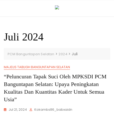
Skip
to
content
Juli 2024
>
>
Juli
PCM Banguntapan Selatan
2024
MAJELIS TABLIGH BANGUNTAPAN SELATAN
“Peluncuran Tapak Suci Oleh MPKSDI PCM
Banguntapan Selatan: Upaya Peningkatan
Kualitas Dan Kuantitas Kader Untuk Semua
Usia”
Jul 21, 2024
Kokambs86_babxaidn