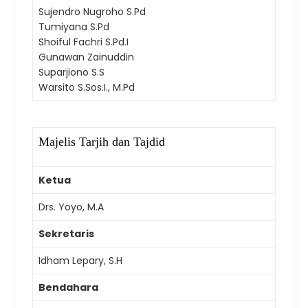
Sujendro Nugroho S.Pd
Tumiyana S.Pd
Shoiful Fachri S.Pd.I
Gunawan Zainuddin
Suparjiono S.S
Warsito S.Sos.I., M.Pd
Majelis Tarjih dan Tajdid
Ketua
Drs. Yoyo, M.A
Sekretaris
Idham Lepary, S.H
Bendahara