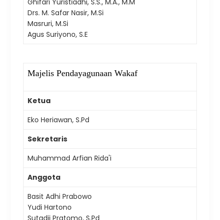
Ghifari Yuristiadhi, S.S., M.A., M.M
Drs. M. Safar Nasir, M.Si
Masruri, M.Si
Agus Suriyono, S.E
Majelis Pendayagunaan Wakaf
Ketua
Eko Heriawan, S.Pd
Sekretaris
Muhammad Arfian Rida'i
Anggota
Basit Adhi Prabowo
Yudi Hartono
Sutadji Pratomo, S.Pd