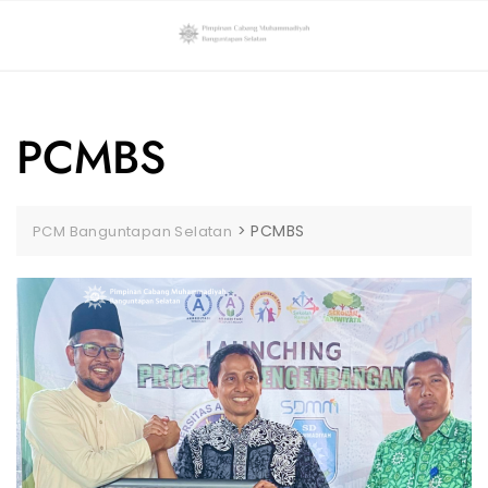
Skip
to
content
PCMBS
>
PCMBS
PCM Banguntapan Selatan