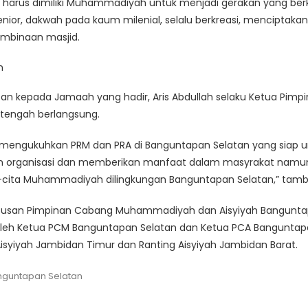
rus dimiliki Muhammadiyah untuk menjadi gerakan yang be
ior, dakwah pada kaum milenial, selalu berkreasi, menciptaka
embinaan masjid.
n kepada Jamaah yang hadir, Aris Abdullah selaku Ketua Pim
tengah berlangsung.
engukuhkan PRM dan PRA di Banguntapan Selatan yang siap
n organisasi dan memberikan manfaat dalam masyrakat namun 
-cita Muhammadiyah dilingkungan Banguntapan Selatan,” tam
putusan Pimpinan Cabang Muhammadiyah dan Aisyiyah Bangunt
leh Ketua PCM Banguntapan Selatan dan Ketua PCA Banguntapan
 Aisyiyah Jambidan Timur dan Ranting Aisyiyah Jambidan Barat.
anguntapan Selatan