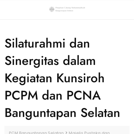
Skip
to
content
Silaturahmi dan
Sinergitas dalam
Kegiatan Kunsiroh
PCPM dan PCNA
Banguntapan Selatan
>
PCM Banguntapan Selatan
Majelis Pustaka dan