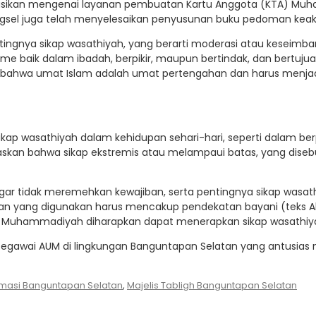
sikan mengenai layanan pembuatan Kartu Anggota (KTA) Muham
l juga telah menyelesaikan penyusunan buku pedoman keak
ntingnya sikap wasathiyah, yang berarti moderasi atau kesei
sme baik dalam ibadah, berpikir, maupun bertindak, dan bertuj
 bahwa umat Islam adalah umat pertengahan dan harus menjadi
kap wasathiyah dalam kehidupan sehari-hari, seperti dalam b
laskan bahwa sikap ekstremis atau melampaui batas, yang dise
 tidak meremehkan kewajiban, serta pentingnya sikap wasathiy
yang digunakan harus mencakup pendekatan bayani (teks Al-Qu
at Muhammadiyah diharapkan dapat menerapkan sikap wasathiya
egawai AUM di lingkungan Banguntapan Selatan yang antusias m
ormasi Banguntapan Selatan
,
Majelis Tabligh Banguntapan Selatan